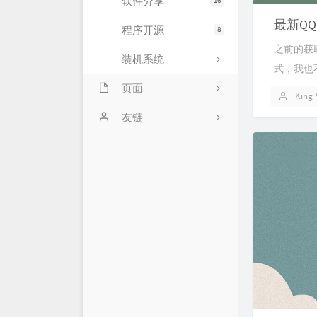
软件分享
16
最新QQ
程序开源
8
之前的获取
装机系统
式，我也不
页面
Kin
关于网站
友链
时光机
瓜瓜的小窝
留言板
申请友链