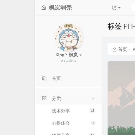
枫岚剥壳
标签 PH
首页
King丶枫岚
A student
首页
分类
技术分享
12
心得体会
2