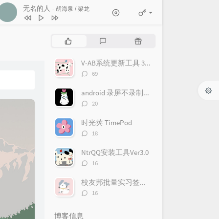
无名的人
- 胡海泉 / 梁龙
165
算你狠
周深 / 梁龙
166
哭砂
周深 / 陈鸿宇
热
最
随
167
嘉宾
张紫宁 / 李铢衔James
门
新
机
168
黎明前的黑暗
张韶涵 / 王晰
文
评
文
V-AB系统更新工具 3.0.4
章
论
章
169
浪人情歌
胡彦斌 / 吉克隽逸
评
69
论
170
你要如何我们就如何
数：
android 录屏不录制自身的悬浮框
胡彦斌 / 张钰琪
171
无名的人
胡海泉 / 梁龙
评
20
论
172
小镇姑娘
张碧晨 / JA符龙飞
数：
时光荚 TimePod
评
18
论
数：
NtrQQ安装工具Ver3.0
评
16
论
数：
校友邦批量实习签到 Ver 1.1.0
评
16
论
数：
博客信息