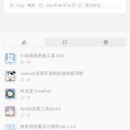
King丶枫岚
2021 年 09 月 10 日
暂无评论
热
最
随
门
新
机
文
评
文
V-AB系统更新工具 3.0.4
章
论
章
评
69
论
数：
android 录屏不录制自身的悬浮框
评
20
论
数：
时光荚 TimePod
评
18
论
数：
NtrQQ安装工具Ver3.0
评
16
论
数：
校友邦批量实习签到 Ver 1.1.0