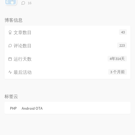
评
16
论
数：
博客信息
文章数目
43
评论数目
223
运行天数
4年314天
最后活动
3 个月前
标签云
PHP
Android OTA