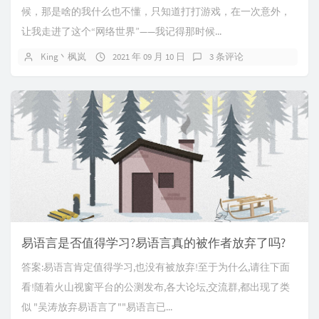
候，那是啥的我什么也不懂，只知道打打游戏，在一次意外，
让我走进了这个“网络世界”——我记得那时候...
King丶枫岚
2021 年 09 月 10 日
3 条评论
易语言是否值得学习?易语言真的被作者放弃了吗?
答案:易语言肯定值得学习,也没有被放弃!至于为什么,请往下面
看!随着火山视窗平台的公测发布,各大论坛,交流群,都出现了类
似 "吴涛放弃易语言了""易语言已...